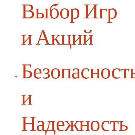
Выбор Игр
и Акций
Безопасност
и
Надежность