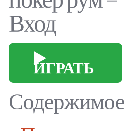
Вход
▶️
ИГРАТЬ
Содержимое