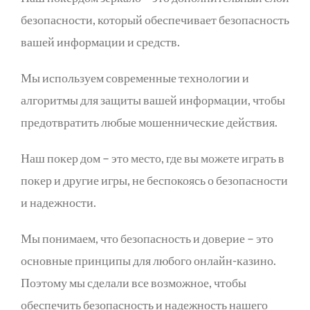
безопасности, который обеспечивает безопасность
вашей информации и средств.
Мы используем современные технологии и
алгоритмы для защиты вашей информации, чтобы
предотвратить любые мошеннические действия.
Наш покер дом – это место, где вы можете играть в
покер и другие игры, не беспокоясь о безопасности
и надежности.
Мы понимаем, что безопасность и доверие – это
основные принципы для любого онлайн-казино.
Поэтому мы сделали все возможное, чтобы
обеспечить безопасность и надежность нашего