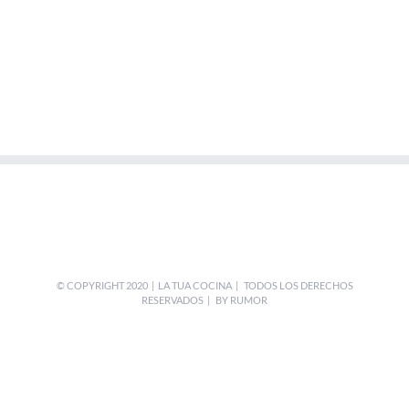
© COPYRIGHT 2020 | LA TUA COCINA | TODOS LOS DERECHOS
RESERVADOS | BY
RUMOR