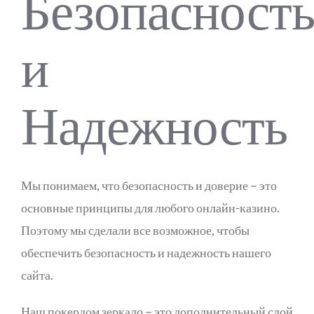
Безопасност
и
Надежность
Мы понимаем, что безопасность и доверие – это
основные принципы для любого онлайн-казино.
Поэтому мы сделали все возможное, чтобы
обеспечить безопасность и надежность нашего
сайта.
Наш покердом зеркало – это дополнительный слой