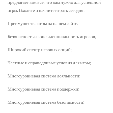
предлагает вам все, что вам нужно для успешной
игры. Входите и начните играть сегодня!
Преимущества игры на нашем сайте:
Безопасность и конфиденциальность игроков;
Широкий спектр игровых опций;
Честные и справедливые условия для игры;
Многоуровневая система лояльности;
Многоуровневая система поддержки;
Многоуровневая система безопасности;