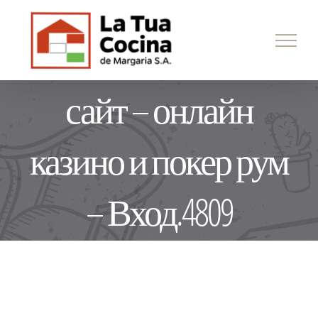
Skip
to
content
сайт – онлайн
казино и покер рум
– Вход.4809