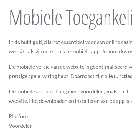
Mobiele Toegankeli
In de huidige tijd is het essentieel voor een online ca
website als via een speciale mobiele app. Je kunt dus o
De mobiele versie van de website is geoptimaliseerd vo
prettige spelervaring hebt. Daarnaast zijn alle functi
De mobiele app biedt nog meer voordelen, zoals push n
website. Het downloaden en installeren van de app is 
Platform
Voordelen