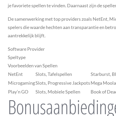
je favoriete spellen te vinden. Daarnaast zijn de spel
De samenwerking met top providers zoals NetEnt, Micro
spelers die waarde hechten aan transparantie en bet
aantrekkelijk blijft.
Software Provider
Speltype
Voorbeelden van Spellen
NetEnt
Slots, Tafelspellen
Starburst, B
Microgaming
Slots, Progressive Jackpots
Mega Moolah
Play’n GO
Slots, Mobiele Spellen
Book of Dead
Bonusaanbieding