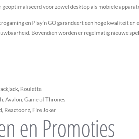
len geoptimaliseerd voor zowel desktop als mobiele apparate
gaming en Play’n GO garandeert een hoge kwaliteit en eerl
rouwbaarheid. Bovendien worden er regelmatig nieuwe spel
lackjack, Roulette
, Avalon, Game of Thrones
, Reactoonz, Fire Joker
en en Promoties