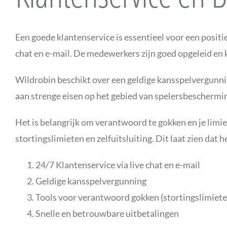
Een goede klantenservice is essentieel voor een positie
chat en e-mail. De medewerkers zijn goed opgeleid en 
Wildrobin beschikt over een geldige kansspelvergunnin
aan strenge eisen op het gebied van spelersbeschermi
Het is belangrijk om verantwoord te gokken en je limie
stortingslimieten en zelfuitsluiting. Dit laat zien dat
24/7 Klantenservice via live chat en e-mail
Geldige kansspelvergunning
Tools voor verantwoord gokken (stortingslimieten,
Snelle en betrouwbare uitbetalingen