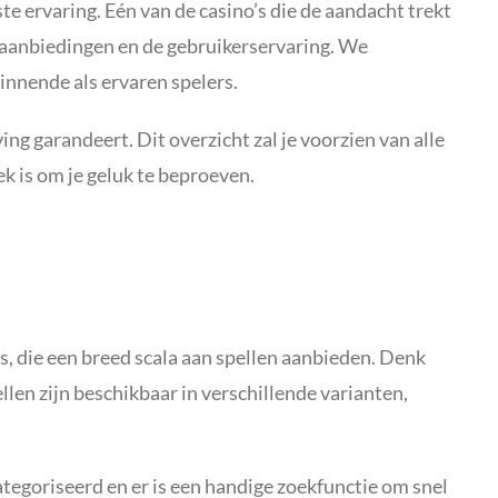
e ervaring. Eén van de casino’s die de aandacht trekt
nusaanbiedingen en de gebruikerservaring. We
nnende als ervaren spelers.
ing garandeert. Dit overzicht zal je voorzien van alle
k is om je geluk te beproeven.
, die een breed scala aan spellen aanbieden. Denk
ellen zijn beschikbaar in verschillende varianten,
categoriseerd en er is een handige zoekfunctie om snel