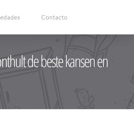
edades
Contacto
onthult de beste kansen en