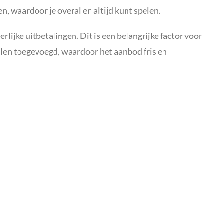
n, waardoor je overal en altijd kunt spelen.
ijke uitbetalingen. Dit is een belangrijke factor voor
len toegevoegd, waardoor het aanbod fris en