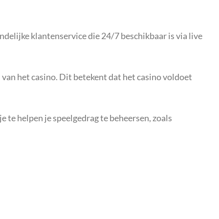
delijke klantenservice die 24/7 beschikbaar is via live
van het casino. Dit betekent dat het casino voldoet
e te helpen je speelgedrag te beheersen, zoals