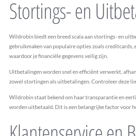
Stortings- en Uitbe
Wildrobin biedt een breed scala aan stortings- en uitb
gebruikmaken van populaire opties zoals creditcards, 
waardoor je financiële gegevens veilig zijn.
Uitbetalingen worden snel en efficiënt verwerkt, afha
zowel stortingen als uitbetalingen. Controleer deze l
Wildrobin staat bekend om haar transparantie en eerli
worden uitbetaald. Dit is een belangrijke factor voor
Klantenservice en 