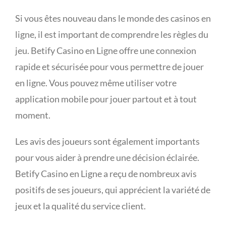
Si vous êtes nouveau dans le monde des casinos en
ligne, il est important de comprendre les règles du
jeu. Betify Casino en Ligne offre une connexion
rapide et sécurisée pour vous permettre de jouer
en ligne. Vous pouvez même utiliser votre
application mobile pour jouer partout et à tout
moment.
Les avis des joueurs sont également importants
pour vous aider à prendre une décision éclairée.
Betify Casino en Ligne a reçu de nombreux avis
positifs de ses joueurs, qui apprécient la variété de
jeux et la qualité du service client.