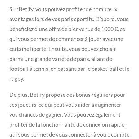
Sur Betify, vous pouvez profiter de nombreux
avantages lors de vos paris sportifs. D’abord, vous
bénéficiez d’une offre de bienvenue de 1000 €, ce
qui vous permet de commencer à jouer avec une
certaine liberté. Ensuite, vous pouvez choisir
parmi une grande variété de paris, allant de
football à tennis, en passant par le basket-ball et le
rugby.
De plus, Betify propose des bonus réguliers pour
ses joueurs, ce qui peut vous aider à augmenter
vos chances de gagner. Vous pouvez également
profiter de la fonctionnalité de connexion rapide,
qui vous permet de vous connecter à votre compte