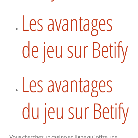
Les avantages
de jeu sur Betify
Les avantages
du jeu sur Betify
Vous cherchez un casino en ligne qui offre une