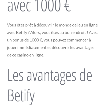
avec 1000 €
Vous êtes prêt à découvrir le monde de jeu en ligne
avec Betify ? Alors, vous êtes au bon endroit ! Avec
un bonus de 1000 €, vous pouvez commencer à
jouer immédiatement et découvrir les avantages
de ce casino en ligne.
Les avantages de
Betify