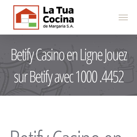
Skip
to
content
Betify Casino en Ligne Jouez
sur Betify avec 1000 .4452