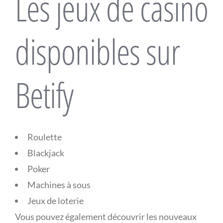
Les jeux de casino
disponibles sur
Betify
Roulette
Blackjack
Poker
Machines à sous
Jeux de loterie
Vous pouvez également découvrir les nouveaux