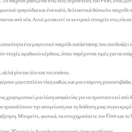
ο παιχνίδι βασίζεται στις νέες περιπέτειες του Finn, ενός ξωτ
αρωτικά τραγούδια και ένα καλό, δελεαστικά δύσκολο παιχνίδι π
ανται από νέα. Αυτό μετακινεί το κεντρικό στοιχείο στις είκοσι
γματικότητα ένα μαγευτικό παιχνίδι κατάστασης που συνδυάζει
ούν πτυχές ομαδικού κέρδους, όπου παρέχονται τιμές για να 
 αλλά γίνεται όλο και πιο σπάνιο.
φέρουν μια επιπλέον νίκη καθώς και μια επόμενη χιονοστιβάδα.
πος χρησιμοποιεί μια λύση ασφαλείας για να προστατευτεί από
α προκαλέσουν την απογείωση και τη διάδοση μιας συγκεκριμέ
ήτηση. Μπορείτε, φυσικά, να στοιχηματίσετε τον Finn και το Sw
πίσης 20 εντελώς δωρεάν περιστροφές όταν συνδέεστε.