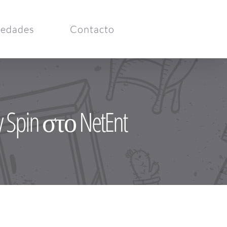
edades
Contacto
Spin στο NetEnt